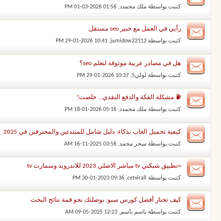
كتبت بواسطة
ملك محمدد
‏, 01-03-2026 01:56 PM
رأيي في العمل مع خبير seo مستقل
كتبت بواسطة
midow22112ةj
‏, 29-01-2026 10:41 PM
هل في مصادر عربية موثوقة لتعلم seo؟
كتبت بواسطة
لولي5
‏, 29-01-2026 10:37 PM
⛽ مشكلة الفكة والدفع النقدي… خلصت!
كتبت بواسطة
ملك محمدد
‏, 18-01-2026 05:16 PM
كيفية تحميل العاب بذكاء: دليل شامل للمبتدئين والمحترفين في 2025
كتبت بواسطة
سحر محمد
‏, 16-11-2025 03:56 AM
=تطبيق شبكتي tv مباشر الاصلي 2023 للاندرويد وسمارت tv
كتبت بواسطة
cetvirall
‏, 30-01-2023 09:36 PM
كيف تختار أفضل كورس سيو: بوصلتك نحو قمة نتائج البحث
كتبت بواسطة
باسم باسم
‏, 09-05-2025 12:23 AM