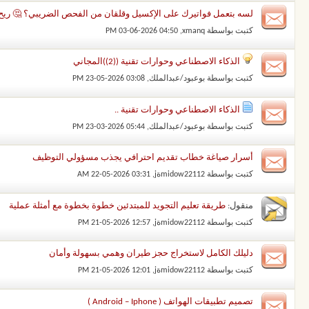
لسه بتعمل فواتيرك على الإكسيل وقلقان من الفحص الضريبي؟ 🤔 ريح دم
كتبت بواسطة
xmanq
‏, 03-06-2026 04:50 PM
الذكاء الاصطناعي وحوارات تقنية ((2))المجاني
كتبت بواسطة
بوعبود/عبدالملك
‏, 23-05-2026 03:08 PM
الذكاء الاصطناعي وحوارات تقنية ..
كتبت بواسطة
بوعبود/عبدالملك
‏, 23-03-2026 05:44 PM
أسرار صياغة خطاب تقديم احترافي يجذب مسؤولي التوظيف
كتبت بواسطة
midow22112ةj
‏, 22-05-2026 03:31 AM
منقول:
طريقة تعليم التجويد للمبتدئين خطوة بخطوة مع أمثلة عملية
كتبت بواسطة
midow22112ةj
‏, 21-05-2026 12:57 PM
دليلك الكامل لاستخراج حجز طيران وهمي بسهولة وأمان
كتبت بواسطة
midow22112ةj
‏, 21-05-2026 12:01 PM
تصميم تطبيقات الهواتف ( Android – Iphone )