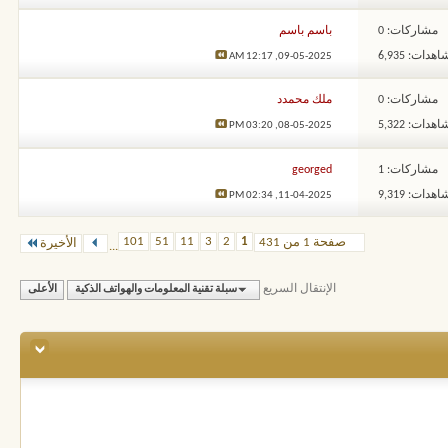
مشاركات: 0
باسم باسم
هدات: 6,935
12:17 AM
09-05-2025,
مشاركات: 0
ملك محمدد
هدات: 5,322
03:20 PM
08-05-2025,
مشاركات: 1
georged
هدات: 9,319
02:34 PM
11-04-2025,
101
51
11
3
2
1
صفحة 1 من 431
الأخيرة
...
الإنتقال السريع
سبلة تقنية المعلومات والهواتف الذكية
الأعلى